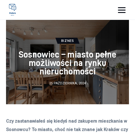
Pulse Of The Blogosphere
Lifestyle
BIZNES
Sosnowiec – miasto pełne
Kunchnia i kulinaria
możliwości na rynku
nieruchomości
Zdrowie
25 PAŹDZIERNIKA, 2024
Uroda
Więcej
Czy zastanawiałeś się kiedyś nad zakupem mieszkania w 
Sosnowcu? To miasto, choć nie tak znane jak Kraków czy 