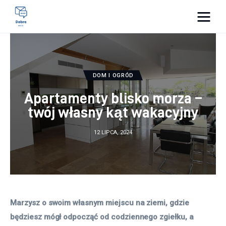
Pulse Of The Blogosphere
Lifestyle
DOM I OGRÓD
Kunchnia i kulinaria
Apartamenty blisko morza –
twój własny kąt wakacyjny
Zdrowie
12 LIPCA, 2024
Uroda
Więcej
Marzysz o swoim własnym miejscu na ziemi, gdzie 
będziesz mógł odpocząć od codziennego zgiełku, a 