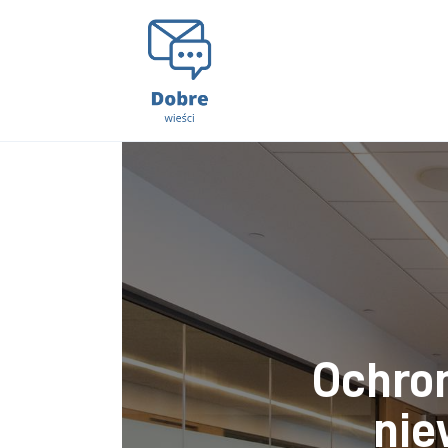
Lifestyle
Kunchnia i kulinaria
Zdrowie
Uroda
Więcej
Ochro
nie