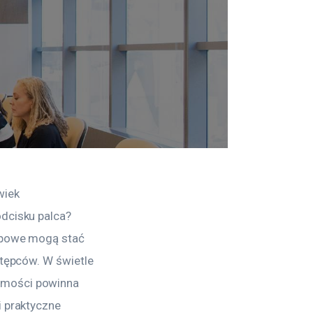
wiek 
dcisku palca? 
upowe mogą stać 
stępców. W świetle 
amości powinna 
 praktyczne 