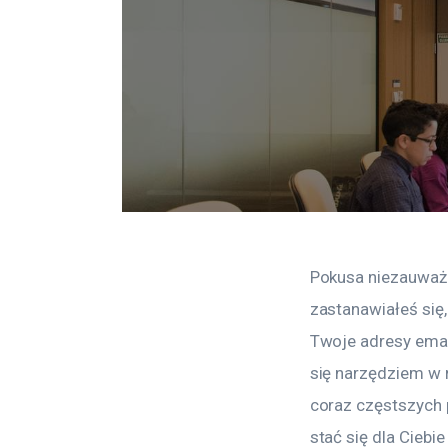
Pokusa niezauważon
zastanawiałeś się
Twoje adresy emai
się narzędziem w r
coraz częstszych 
stać się dla Ciebi