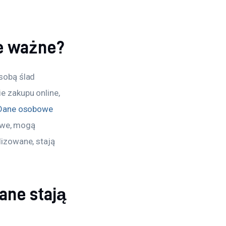
e ważne?
sobą ślad 
 zakupu online, 
Dane osobowe 
owe, mogą 
izowane, stają 
ane stają