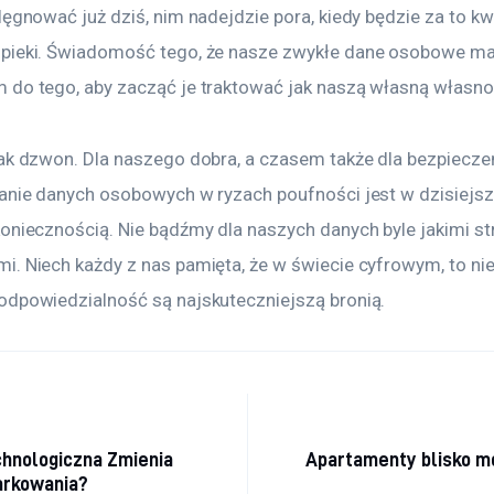
lęgnować już dziś, nim nadejdzie pora, kiedy będzie za to kw
pieki. Świadomość tego, że nasze zwykłe dane osobowe maj
 do tego, aby zacząć je traktować jak naszą własną własnoś
jak dzwon. Dla naszego dobra, a czasem także dla bezpiecz
wanie danych osobowych w ryzach poufności jest w dzisiejsz
oniecznością. Nie bądźmy dla naszych danych byle jakimi str
. Niech każdy z nas pamięta, że w świecie cyfrowym, to nie 
odpowiedzialność są najskuteczniejszą bronią.
a wpisu
chnologiczna Zmienia
Apartamenty blisko mo
arkowania?