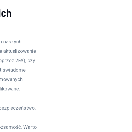
ich
o naszych 
e aktualizowanie 
przez 2FA), czy 
st świadome 
nomowanych 
likowane.
 bezpieczeństwo.
tożsamość. Warto 