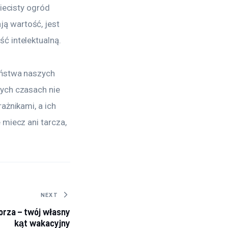
iecisty ogród 
ą wartość, jest 
ć intelektualną.
eństwa naszych 
ych czasach nie 
ażnikami, a ich 
miecz ani tarcza, 
NEXT
rza – twój własny
kąt wakacyjny