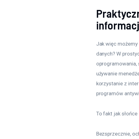
Praktycz
informacj
Jak więc możemy 
danych? W prostyc
oprogramowania, s
używanie menedżer
korzystanie z inte
programów antywir
To fakt jak słońc
Bezsprzecznie, oc