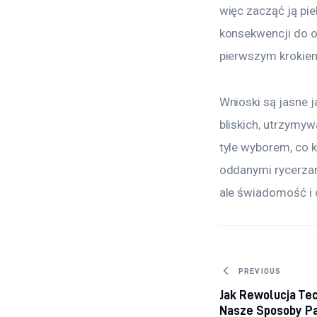
więc zacząć ją pie
konsekwencji do o
pierwszym krokiem
Wnioski są jasne 
bliskich, utrzymy
tyle wyborem, co k
oddanymi rycerzami
ale świadomość i 
Nawigacj
PREVIOUS
Jak Rewolucja Te
Nasze Sposoby P