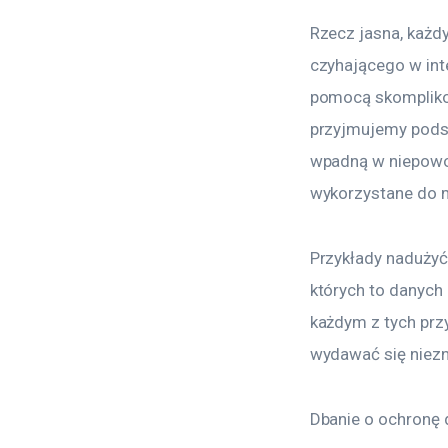
Rzecz jasna, każd
czyhającego w int
pomocą skomplikow
przyjmujemy podst
wpadną w niepowoła
wykorzystane do m
Przykłady nadużyć
których to danych
każdym z tych prz
wydawać się niezn
Dbanie o ochronę 