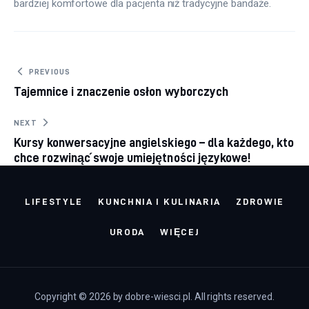
bardziej komfortowe dla pacjenta niż tradycyjne bandaże.
Nawigacja wpisu
PREVIOUS
Tajemnice i znaczenie osłon wyborczych
NEXT
Kursy konwersacyjne angielskiego – dla każdego, kto
chce rozwinąć swoje umiejętności językowe!
LIFESTYLE
KUNCHNIA I KULINARIA
ZDROWIE
URODA
WIĘCEJ
Copyright © 2026 by dobre-wiesci.pl. All rights reserved.