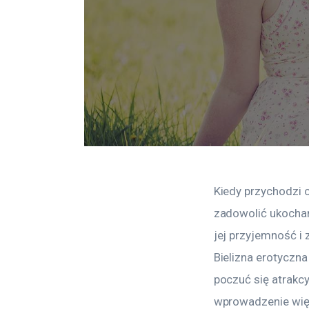
Kiedy przychodzi c
zadowolić ukochan
jej przyjemność i 
Bielizna erotyczn
poczuć się atrakc
wprowadzenie więks