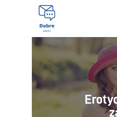
Lifestyle
Kunchnia i kulinaria
Zdrowie
Uroda
Więcej
Eroty
z