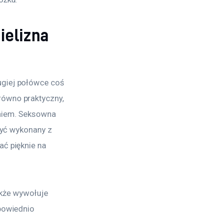
ielizna
ugiej połówce coś 
równo praktyczny, 
aniem. Seksowna 
być wykonany z 
ć pięknie na 
także wywołuje 
powiednio 