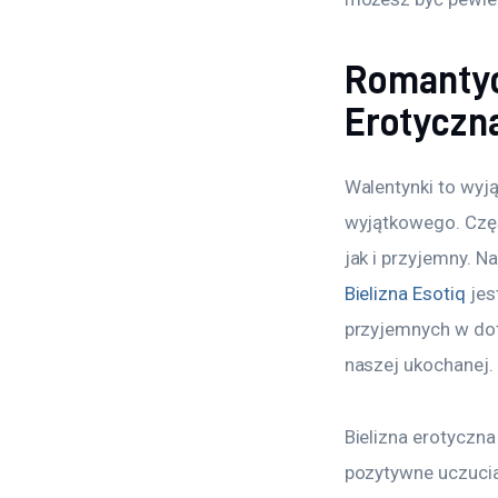
Romantyc
Erotyczn
Walentynki to wyj
wyjątkowego. Częs
jak i przyjemny. 
Bielizna Esotiq
 je
przyjemnych w doty
naszej ukochanej.
Bielizna erotyczna 
pozytywne uczucia.