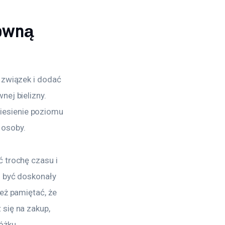
sowną
 związek i dodać 
ej bielizny. 
esienie poziomu 
 osoby.
 trochę czasu i 
o być doskonały 
eż pamiętać, że 
się na zakup, 
óżku.