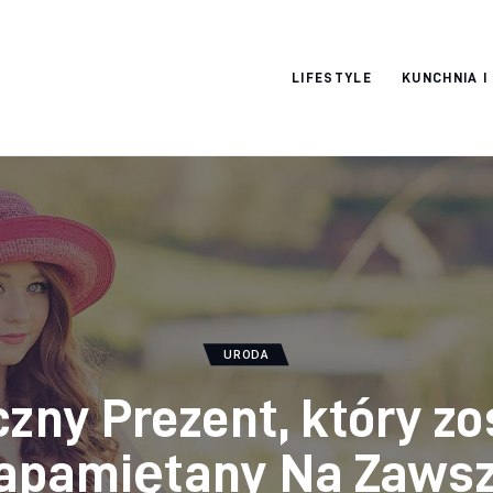
Pulse Of The
LIFESTYLE
KUNCHNIA I
Blogosphere
URODA
czny Prezent, który zo
apamiętany Na Zaws