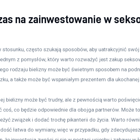
czas na zainwestowanie w sek
w stosunku, często szukają sposobów, aby uatrakcyjnić swój
 Jednym z pomysłów, który warto rozważyć jest zakup seksown
ego rodzaju bielizny może być świetnym sposobem na podni
zku, a także może być wspaniałym prezentem dla ukochanej
 bielizny może być trudny, ale z pewnością warto poświęcić
źć coś, co będzie odpowiednie dla obojga partnerów. Może t
żyć związek i dodać trochę pikanterii do życia. Warto równi
 dość łatwa do wymiany, więc w przypadku, gdy zdecydujesz 
 że inwestycja zwróci ci się w postaci uciechy i zabawy w ł