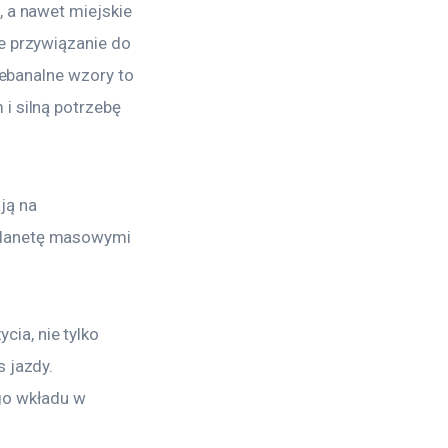
 a nawet miejskie 
e przywiązanie do 
iebanalne wzory to 
i silną potrzebę 
ją na 
planetę masowymi 
ia, nie tylko 
 jazdy. 
go wkładu w 