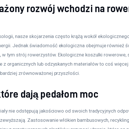
żony rozwój wchodzi na row
ologii, nasze skojarzenia często krążą wokół ekologicznego
rgii. Jednak świadomość ekologiczna obejmuje również św
, w tym strój rowerzystów. Ekologiczne koszulki rowerowe, 
e z organicznych lub odzyskanych materiałów to coś więcej 
 bardziej zrównoważonej przyszłości.
 które dają pedałom moc
iały nie odstępują jakościowo od swoich tradycyjnych odpo
rzewyższają. Zastosowanie włókien bambusowych, recyklin