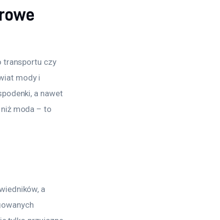
erowe
 transportu czy 
iat mody i 
spodenki, a nawet 
niż moda – to 
wiedników, a 
gowanych 