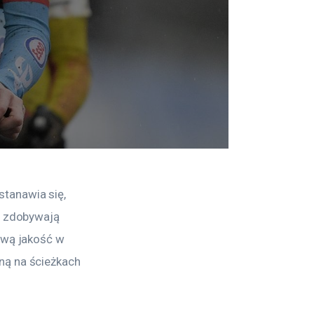
tanawia się, 
y zdobywają 
ową jakość w 
ną na ścieżkach 