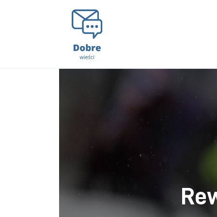
Lifestyle
Kunchnia i kulinaria
Zdrowie
Uroda
Więcej
Rew