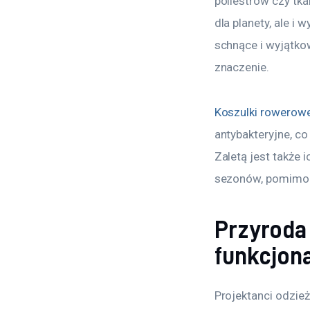
poliestrów czy tka
dla planety, ale i
schnące i wyjątko
znaczenie.
Koszulki rowerow
antybakteryjne, co
Zaletą jest także
sezonów, pomimo c
Przyroda 
funkcjon
Projektanci odzież