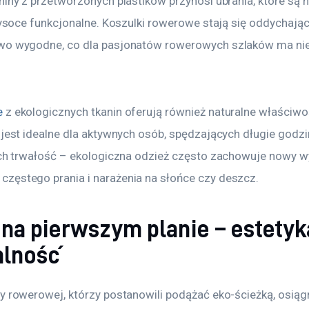
niny z przetworzonych plastików przynosi ubrania, które są ni
 wysoce funkcjonalne. Koszulki rowerowe stają się oddychając
wo wygodne, co dla pasjonatów rowerowych szlaków ma nie
e
 z ekologicznych tkanin oferują również naturalne właściwo
 jest idealne dla aktywnych osób, spędzających długie godzin
 ich trwałość – ekologiczna odzież często zachowuje nowy w
zęstego prania i narażenia na słońce czy deszcz.
na pierwszym planie – estetyka
alność
y rowerowej, którzy postanowili podążać eko-ścieżką, osiąg