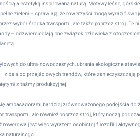
ością a estetyką inspirowaną naturą. Motywy leśne, górskie,
pełne zieleni – sprawiają, że rowerzyści mogą wyrazić swoj
oprzez wybór środka transportu, ale także poprzez strój. Te n
mody – odzwierciedlają one związek człowieka z otoczeniem 
lanetą.
ylowych do ultra-nowoczesnych, ubrania ekologiczne stawia
z dala od przejściowych trendów, które zanieczyszczają 
iętymi z taśmy produkcyjnej.
się ambasadorami bardziej zrównoważonego podejścia do życ
 transportu, ale również poprzez strój, który noszą podczas
ż rowerowa jest więc wyrazem osobistej filozofii i aktywne
a naturalnego.