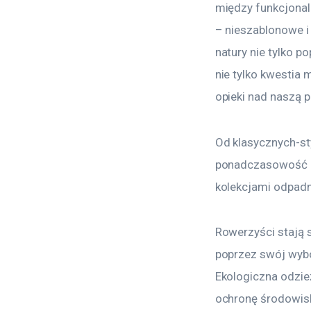
między funkcjonaln
– nieszablonowe i 
natury nie tylko p
nie tylko kwestia 
opieki nad naszą p
Od klasycznych-st
ponadczasowość – 
kolekcjami odpadn
Rowerzyści stają 
poprzez swój wybór
Ekologiczna odzie
ochronę środowisk