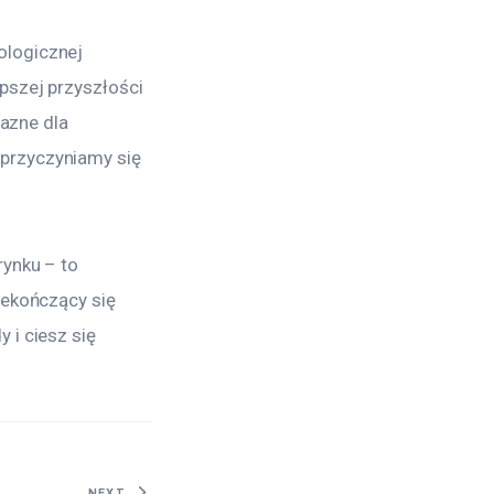
ologicznej 
pszej przyszłości 
jazne dla 
przyczyniamy się 
ynku – to 
iekończący się 
i ciesz się 
NEXT