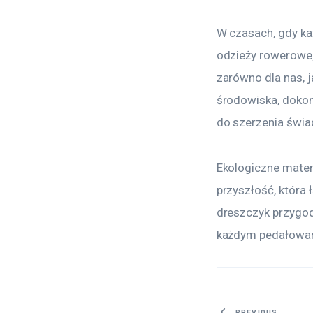
W czasach, gdy ka
odzieży rowerowej 
zarówno dla nas, j
środowiska, dokon
do szerzenia świa
Ekologiczne mater
przyszłość, która 
dreszczyk przygody
każdym pedałowan
PREVIOUS