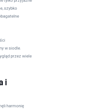
e tylko przyjazne 
e, szybko 
bagatelne 
ści 
y w siodle. 
ygląd przez wiele 
 i
nęli harmonię 