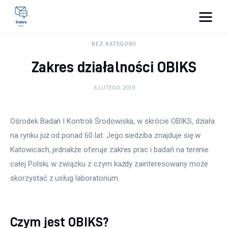
Pulse Of The Blogosphere
BEZ KATEGORII
Zakres działalności OBIKS
Lifestyle
6 LUTEGO, 2019
Kunchnia i kulinaria
Zdrowie
Ośrodek Badań I Kontroli Środowiska, w skrócie OBIKS, działa 
na rynku już od ponad 60 lat. Jego siedziba znajduje się w 
Uroda
Katowicach, jednakże oferuje zakres prac i badań na terenie 
całej Polski, w związku z czym każdy zainteresowany może 
Więcej
skorzystać z usług laboratorium.
Czym jest OBIKS?