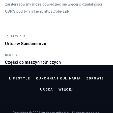
zainteresowany może dowiedzieć się więcej o działalności 
OBIKS pod tym linkiem: https://obiks.pl/.
Nawigacja wpisu
PREVIOUS
Urlop w Sandomierzu
NEXT
Części do maszyn rolniczych
LIFESTYLE
KUNCHNIA I KULINARIA
ZDROWIE
URODA
WIĘCEJ