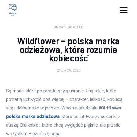
Pulse Of The Blogosphere
UNCATEGORIZED
Wildflower – polska marka
Lifestyle
odzieżowa, która rozumie
kobiecość
Kunchnia i kulinaria
21 LIPCA, 2025
Zdrowie
Uroda
Są marki, które po prostu szyją ubrania. I są takie, które 
potrafią uchwycić coś więcej – charakter, lekkość, kobiecą 
Więcej
siłę i delikatność w jednym. Właśnie tak działa 
Wildflower
 – 
polska marka odzieżowa
, która od lat tworzy sukienki z 
duszą. Dla kobiet, które chcą wyglądać pięknie, ale przede 
wszystkim – czuć się sobą.