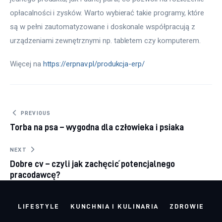
opłacalności i zysków. Warto wybierać takie programy, które 
są w pełni zautomatyzowane i doskonale współpracują z 
urządzeniami zewnętrznymi np. tabletem czy komputerem.
Więcej na 
https://erpnav.pl/produkcja-erp/
Nawigacja wpisu
PREVIOUS
Torba na psa – wygodna dla człowieka i psiaka
NEXT
Dobre cv – czyli jak zachęcić potencjalnego
pracodawcę?
LIFESTYLE
KUNCHNIA I KULINARIA
ZDROWIE