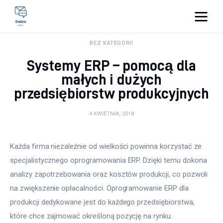
Pulse Of The Blogosphere
BEZ KATEGORII
Systemy ERP – pomocą dla
Lifestyle
małych i dużych
przedsiębiorstw produkcyjnych
Kunchnia i kulinaria
4 KWIETNIA, 2018
Zdrowie
Uroda
Każda firma niezależnie od wielkości powinna korzystać ze 
specjalistycznego oprogramowania ERP. Dzięki temu dokona 
Więcej
analizy zapotrzebowania oraz kosztów produkcji, co pozwoli 
na zwiększenie opłacalności. Oprogramowanie ERP dla 
produkcji dedykowane jest do każdego przedsiębiorstwa, 
które chce zajmować określoną pozycję na rynku.