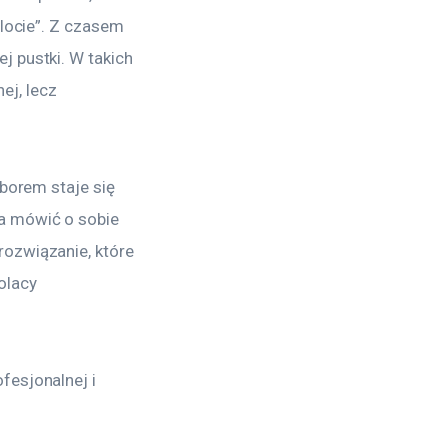
locie”. Z czasem 
 pustki. W takich 
j, lecz 
borem staje się 
a mówić o sobie 
ozwiązanie, które 
olacy 
fesjonalnej i 