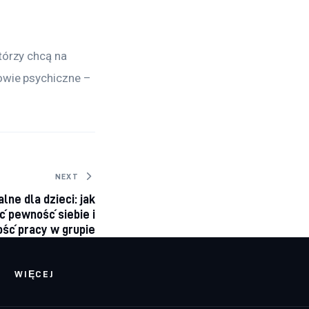
tórzy chcą na 
owie psychiczne – 
NEXT
lne dla dzieci: jak
ć pewność siebie i
ość pracy w grupie
WIĘCEJ