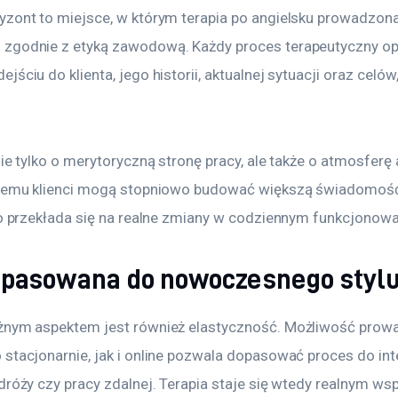
yzont to miejsce, w którym terapia po angielsku prowadzona
zgodnie z etyką zawodową. Każdy proces terapeutyczny opi
ściu do klienta, jego historii, aktualnej sytuacji oraz celów,
nie tylko o merytoryczną stronę pracy, ale także o atmosferę a
 temu klienci mogą stopniowo budować większą świadomość 
co przekłada się na realne zmiany w codziennym funkcjonowa
opasowana do nowoczesnego stylu
żnym aspektem jest również elastyczność. Możliwość prowad
 stacjonarnie, jak i online pozwala dopasować proces do in
dróży czy pracy zdalnej. Terapia staje się wtedy realnym wsp