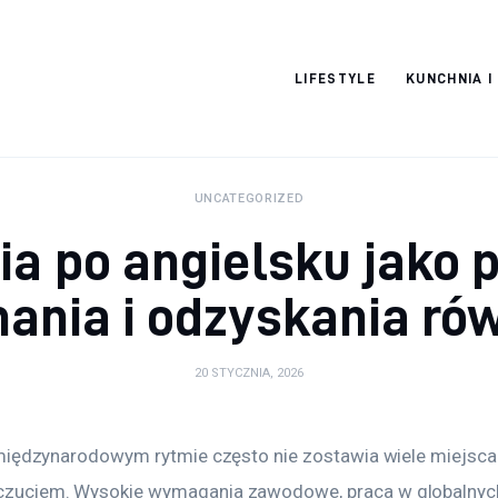
Pulse Of The
LIFESTYLE
KUNCHNIA I
Blogosphere
UNCATEGORIZED
a po angielsku jako 
ania i odzyskania r
20 STYCZNIA, 2026
międzynarodowym rytmie często nie zostawia wiele miejsca 
uciem. Wysokie wymagania zawodowe, praca w globalnych