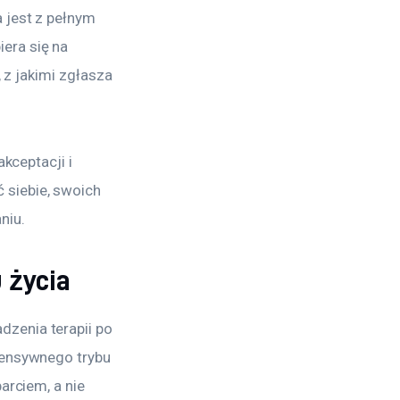
 jest z pełnym 
era się na 
 z jakimi zgłasza 
kceptacji i 
siebie, swoich 
niu.
 życia
zenia terapii po 
tensywnego trybu 
arciem, a nie 