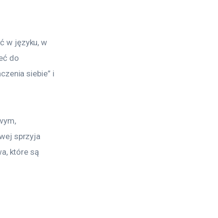
 w języku, w 
eć do 
zenia siebie” i 
wym, 
wej sprzyja 
a, które są 