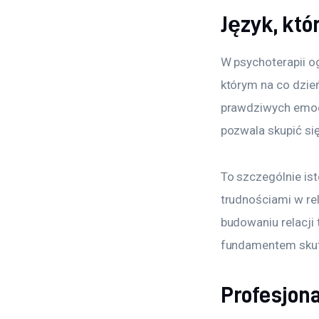
Język, któ
W psychoterapii o
którym na co dzień 
prawdziwych emocji
pozwala skupić si
To szczególnie is
trudnościami w re
budowaniu relacji 
fundamentem skute
Profesjona