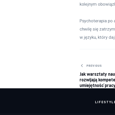
kolejnym obowiązk
Psychoterapia po a
chwilę się zatrzym
w języku, który da
Nawigacj
PREVIOUS
Jak warsztaty nau
rozwijają kompete
umiejętność prac
LIFESTYL