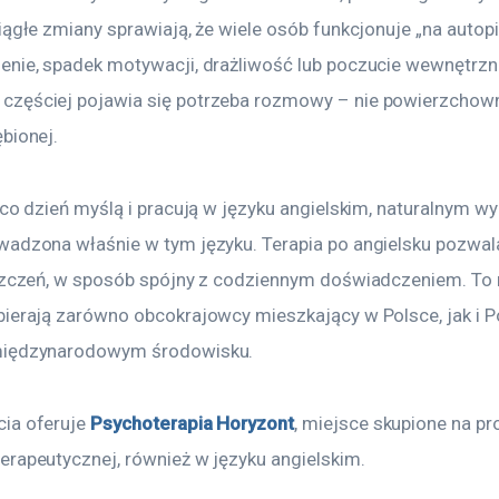
iągłe zmiany sprawiają, że wiele osób funkcjonuje „na autopi
enie, spadek motywacji, drażliwość lub poczucie wewnętrznej
zęściej pojawia się potrzeba rozmowy – nie powierzchowne
bionej.
 co dzień myślą i pracują w języku angielskim, naturalnym wy
wadzona właśnie w tym języku. Terapia po angielsku pozwal
oszczeń, w sposób spójny z codziennym doświadczeniem. To r
bierają zarówno obcokrajowcy mieszkający w Polsce, jak i P
międzynarodowym środowisku.
ia oferuje 
Psychoterapia Horyzont
, miejsce skupione na pro
erapeutycznej, również w języku angielskim.