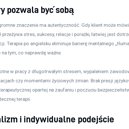
ry pozwala być sobą
gromne znaczenie ma autentyczność. Gdy klient może mówić
przeżywa stres, sukcesy, relacje i porażki, łatwiej jest dotrz
. Terapia po angielsku eliminuje barierę mentalnego „tłumac
ę na tym, co naprawdę ważne.
totne w pracy z długotrwałym stresem, wypaleniem zawodo
lacjach czy momentami życiowych zmian. Brak presji języko
terapeutycznej opartej na zaufaniu i poczuciu bezpieczeństw
cznej terapii.
lizm i indywidualne podejście