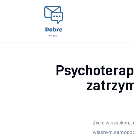
Lifestyle
Kunchnia i kulinaria
Zdrowie
Uroda
Psychoterapi
Więcej
zatrzym
Życie w szybkim, 
własnym samopocz