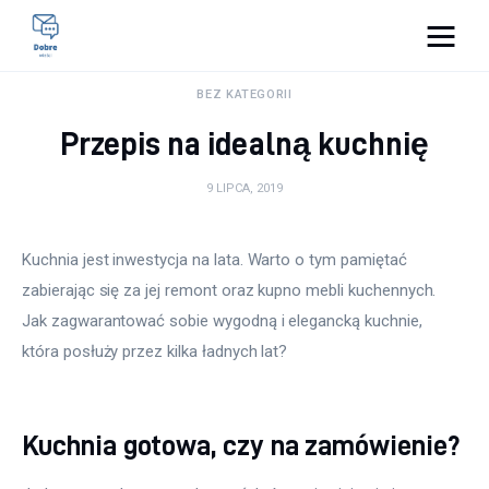
Pulse Of The Blogosphere
BEZ KATEGORII
Przepis na idealną kuchnię
Lifestyle
9 LIPCA, 2019
Kunchnia i kulinaria
Zdrowie
Kuchnia jest inwestycja na lata. Warto o tym pamiętać 
zabierając się za jej remont oraz kupno mebli kuchennych. 
Uroda
Jak zagwarantować sobie wygodną i elegancką kuchnie, 
która posłuży przez kilka ładnych lat?
Więcej
Kuchnia gotowa, czy na zamówienie?