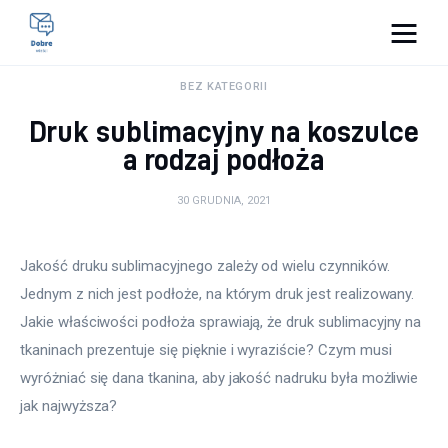
Pulse Of The Blogosphere
BEZ KATEGORII
Druk sublimacyjny na koszulce
Lifestyle
a rodzaj podłoża
Kunchnia i kulinaria
30 GRUDNIA, 2021
Zdrowie
Jakość druku sublimacyjnego zależy od wielu czynników. 
Uroda
Jednym z nich jest podłoże, na którym druk jest realizowany. 
Jakie właściwości podłoża sprawiają, że druk sublimacyjny na 
Więcej
tkaninach prezentuje się pięknie i wyraziście? Czym musi 
wyróżniać się dana tkanina, aby jakość nadruku była możliwie 
jak najwyższa?