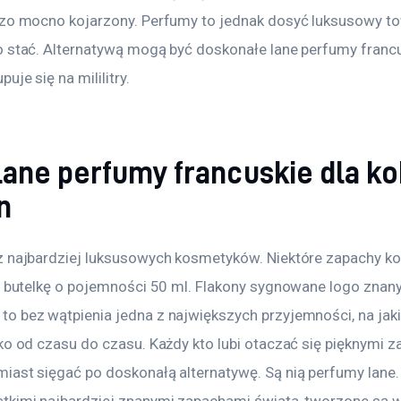
dzo mocno kojarzony. Perfumy to jednak dosyć luksusowy tow
 stać. Alternatywą mogą być doskonałe lane perfumy francus
uje się na mililitry.
ane perfumy francuskie dla kob
n
z najbardziej luksusowych kosmetyków. Niektóre zapachy ko
za butelkę o pojemności 50 ml. Flakony sygnowane logo znan
o bez wątpienia jedna z największych przyjemności, na jak
ko od czasu do czasu. Każdy kto lubi otaczać się pięknymi 
iast sięgać po doskonałą alternatywę. Są nią perfumy lane.