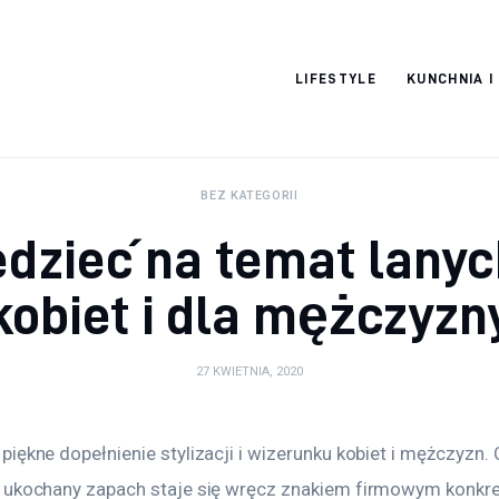
Pulse Of The
LIFESTYLE
KUNCHNIA I
Blogosphere
BEZ KATEGORII
edzieć na temat lanyc
kobiet i dla mężczyzn
27 KWIETNIA, 2020
iękne dopełnienie stylizacji i wizerunku kobiet i mężczyzn. 
 ukochany zapach staje się wręcz znakiem firmowym konkre