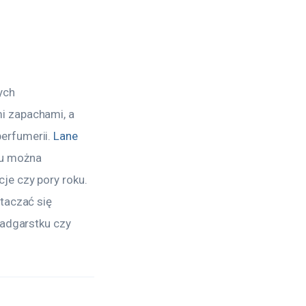
ych 
i zapachami, a 
rfumerii. 
Lane 
u można 
e czy pory roku. 
taczać się 
nadgarstku czy 