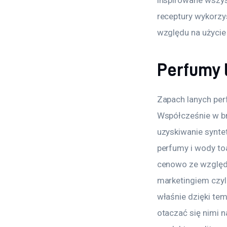
inspirowane wszys
receptury wykorzy
względu na użycie 
Perfumy l
Zapach lanych perf
Współcześnie w br
uzyskiwanie syntet
perfumy i wody toa
cenowo ze względu
marketingiem czyl
właśnie dzięki te
otaczać się nimi n