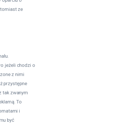
 oparciu o 
tomiast ze 
ału. 
jeżeli chodzi o 
zone z nimi 
eż przystępne 
z tak zwanym 
eklamą. To 
omatami i 
emu być 