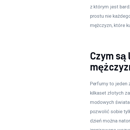
z którym jest bar
prostu nie każdego
mężczyzn, które kup
Czym są l
mężczyz
Perfumy to jeden 
kilkaset złotych 
modowych świata t
pozwolić sobie tyl
dzień można natom