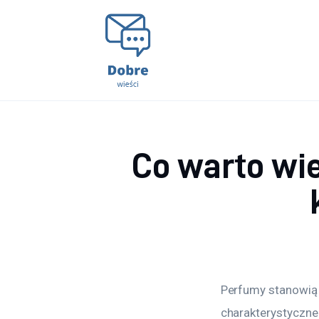
Lifestyle
Kunchnia i kulinaria
Zdrowie
Uroda
Co warto wi
Więcej
Perfumy stanowią p
charakterystyczne