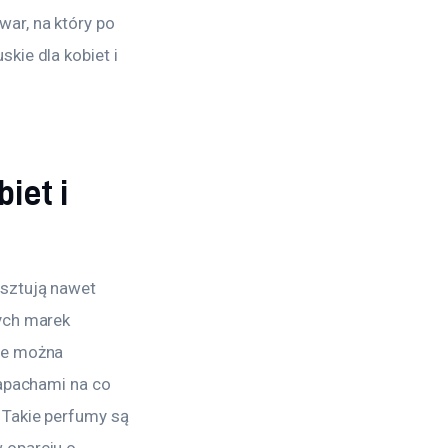
ar, na który po 
kie dla kobiet i 
iet i
sztują nawet 
ych marek 
ie można 
zapachami na co 
 Takie perfumy są 