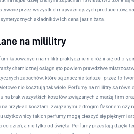
tkimi najbardziej znanymi zapachami świata, tworzone są w
stywane przez wszystkich najważniejszych producentów, na
syntetycznych składników ich cena jest niższa.
ane na mililitry
um kupowanych na mililitr praktycznie nie różni się od orygin
anży chemicznej osiągnięto powiem prawdziwe mistrzostwo 
ycznych zapachów, które są znacznie tańsze i przez to twor
letowe nie kosztują tak wiele. Perfumy na mililitry są równi
 na brak wszystkich kosztów związanych z marżą firm ora
i na przykład kosztami związanymi z drogim flakonem czy r
mu użytkownicy takich perfumy mogą cieszyć się pięknymi ar
a co dzień, a nie tylko od święta. Perfumy przestają dzięki t