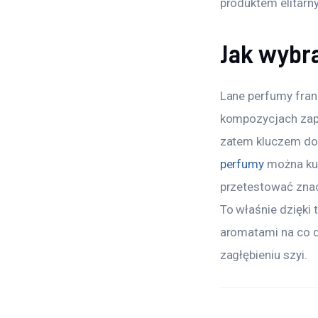
produktem elitarny
Jak wybra
Lane perfumy fran
kompozycjach zapa
zatem kluczem do 
perfumy
 można ku
przetestować znac
To właśnie dzięki 
aromatami na co dz
zagłębieniu szyi.