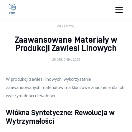
Pulse Of The Blogosphere
PRZEMYSŁ
Zaawansowane Materiały w
Lifestyle
Produkcji Zawiesi Linowych
Kunchnia i kulinaria
28 GRUDNIA, 2023
Zdrowie
W produkcji zawiesi linowych, wykorzystanie 
Uroda
zaawansowanych materiałów ma kluczowe znaczenie dla ich 
wytrzymałości i trwałości. 
Więcej
Włókna Syntetyczne: Rewolucja w
Wytrzymałości