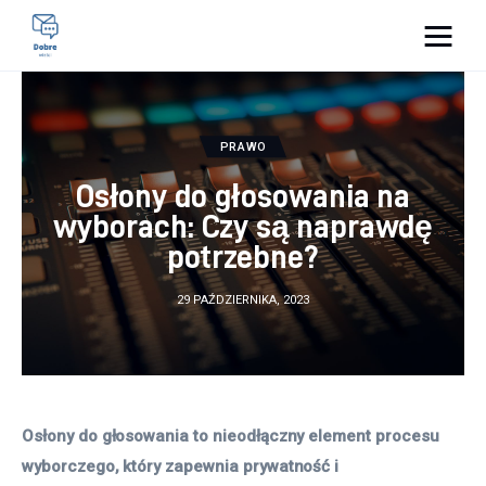
Pulse Of The Blogosphere
Lifestyle
PRAWO
Osłony do głosowania na
Kunchnia i kulinaria
wyborach: Czy są naprawdę
potrzebne?
Zdrowie
29 PAŹDZIERNIKA, 2023
Uroda
Więcej
Osłony do głosowania to nieodłączny element procesu 
wyborczego, który zapewnia prywatność i 