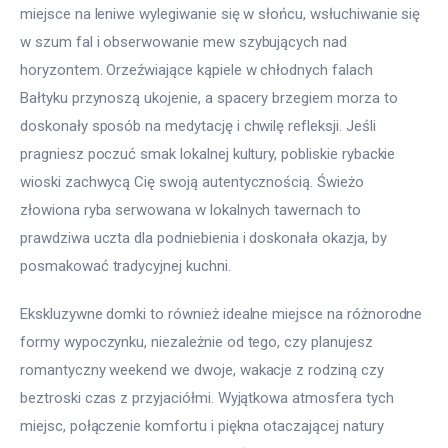
miejsce na leniwe wylegiwanie się w słońcu, wsłuchiwanie się 
w szum fal i obserwowanie mew szybujących nad 
horyzontem. Orzeźwiające kąpiele w chłodnych falach 
Bałtyku przynoszą ukojenie, a spacery brzegiem morza to 
doskonały sposób na medytację i chwilę refleksji. Jeśli 
pragniesz poczuć smak lokalnej kultury, pobliskie rybackie 
wioski zachwycą Cię swoją autentycznością. Świeżo 
złowiona ryba serwowana w lokalnych tawernach to 
prawdziwa uczta dla podniebienia i doskonała okazja, by 
posmakować tradycyjnej kuchni.
Ekskluzywne domki to również idealne miejsce na różnorodne 
formy wypoczynku, niezależnie od tego, czy planujesz 
romantyczny weekend we dwoje, wakacje z rodziną czy 
beztroski czas z przyjaciółmi. Wyjątkowa atmosfera tych 
miejsc, połączenie komfortu i piękna otaczającej natury 