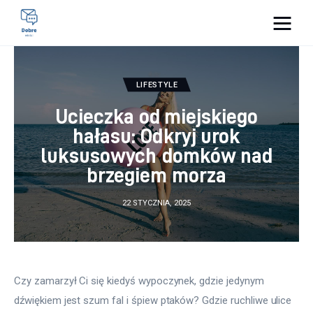
Pulse Of The Blogosphere
LIFESTYLE
Lifestyle
Ucieczka od miejskiego
Kunchnia i kulinaria
hałasu: Odkryj urok
luksusowych domków nad
Zdrowie
brzegiem morza
Uroda
22 STYCZNIA, 2025
Więcej
Czy zamarzył Ci się kiedyś wypoczynek, gdzie jedynym 
dźwiękiem jest szum fal i śpiew ptaków? Gdzie ruchliwe ulice 