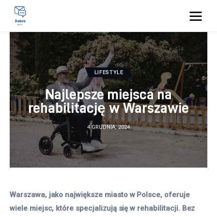
Pulse Of The Blogosphere
Lifestyle
LIFESTYLE
Kunchnia i kulinaria
Najlepsze miejsca na
rehabilitację w Warszawie
Zdrowie
4 GRUDNIA, 2024
Uroda
Więcej
Warszawa, jako największe miasto w Polsce, oferuje 
wiele miejsc, które specjalizują się w rehabilitacji. Bez 