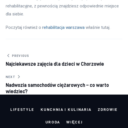
rehabilitacyjne, z pewnością znajdziesz odpowiednie miejsce 
dla siebie.
Poczytaj również o 
rehabilitacja warszawa
 właśnie tutaj. 
Nawigacja wpisu
PREVIOUS
Najciekawsze zajęcia dla dzieci w Chorzowie
NEXT
Nadwozia samochodów ciężarowych – co warto
wiedzieć?
LIFESTYLE
KUNCHNIA I KULINARIA
ZDROWIE
URODA
WIĘCEJ