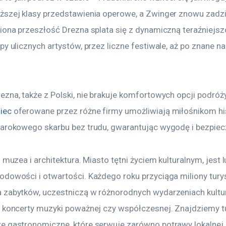
ższej klasy przedstawienia operowe, a Zwinger znowu zadzi
iona przeszłość Drezna splata się z dynamiczną teraźniejszo
py ulicznych artystów, przez liczne festiwale, aż po znane n
zna, także z Polski, nie brakuje komfortowych opcji podróży
iec
 oferowane przez różne firmy umożliwiają miłośnikom hist
barokowego skarbu bez trudu, gwarantując wygodę i bezpie
o muzea i architektura. Miasto tętni życiem kulturalnym, jest 
dowości i otwartości. Każdego roku przyciąga miliony turys
 zabytków, uczestniczą w różnorodnych wydarzeniach kultura
, koncerty muzyki poważnej czy współczesnej. Znajdziemy t
 gastronomiczne, które serwuje zarówno potrawy lokalnej ku