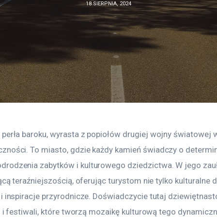
18 SIERPNIA, 2024
perła baroku, wyrasta z popiołów drugiej wojny światowej w
zności. To miasto, gdzie każdy kamień świadczy o determin
rodzenia zabytków i kulturowego dziedzictwa. W jego zau
ącą teraźniejszością, oferując turystom nie tylko kulturalne d
i inspiracje przyrodnicze. Doświadczycie tutaj dziewiętnast
i i festiwali, które tworzą mozaikę kulturową tego dynamicz