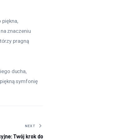
piękna, 
 na znaczeniu 
którzy pragną 
iego ducha, 
piękną symfonię 
NEXT
yjne: Twój krok do