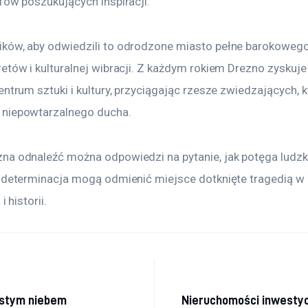
fów poszukujących inspiracji.
ków, aby odwiedzili to odrodzone miasto pełne barokowego 
etów i kulturalnej wibracji. Z każdym rokiem Drezno zyskuje
entrum sztuki i kultury, przyciągając rzesze zwiedzających, 
 niepowtarzalnego ducha.
na odnaleźć można odpowiedzi na pytanie, jak potęga ludzk
i determinacja mogą odmienić miejsce dotknięte tragedią w 
i historii.
a wpisu
istym niebem
Nieruchomości inwestyc