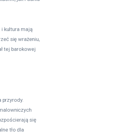
i kultura mają 
zeć się wrażeniu, 
ał tej barokowej 
 przyrody. 
 malowniczych 
ozpościerają się 
ne tło dla 