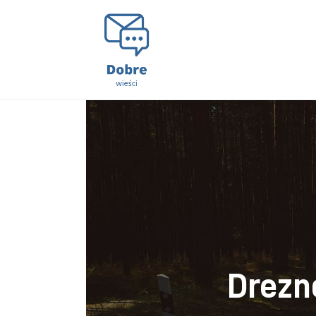
Lifestyle
Kunchnia i kulinaria
Zdrowie
Uroda
Więcej
Drezno