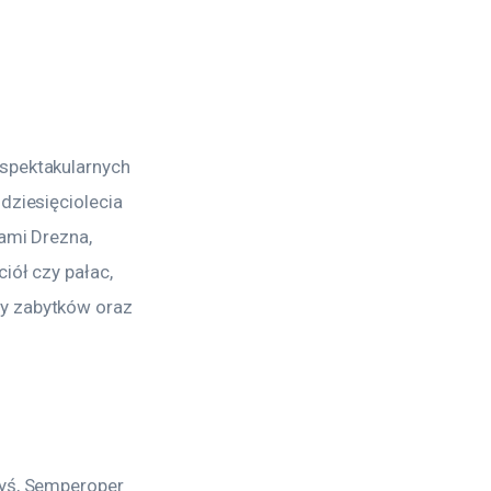
spektakularnych 
dziesięciolecia 
ami Drezna, 
iół czy pałac, 
y zabytków oraz 
dyś, Semperoper 