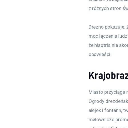
z różnych stron św
Drezno pokazuje, ż
moc łączenia ludz
że hisotria nie sk
opowieści.
Krajobraz
Miasto przyciąga n
Ogrody drezdeński
alejek i fontann, 
malownicze promen