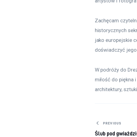
artystów i fotogra
Zachęcam czytelni
historycznych sekr
jako europejskie c
doświadczyć jego
W podróży do Drez
miłość do piękna 
architektury, sztuki 
Nawigacj
PREVIOUS
Ślub pod gwiaźdz