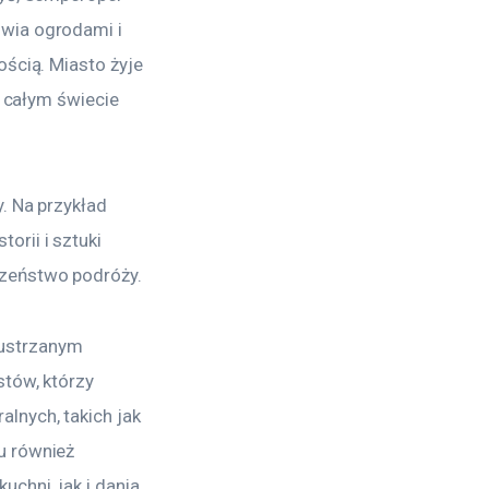
wia ogrodami i 
ścią. Miasto żyje 
a całym świecie 
. Na przykład 
orii i sztuki 
czeństwo podróży.
lustrzanym 
tów, którzy 
lnych, takich jak 
u również 
chni, jak i dania 