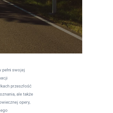
 pełni swojej 
acji 
łkach przeszłość 
oznania, ale także 
owiecznej opery, 
nego 