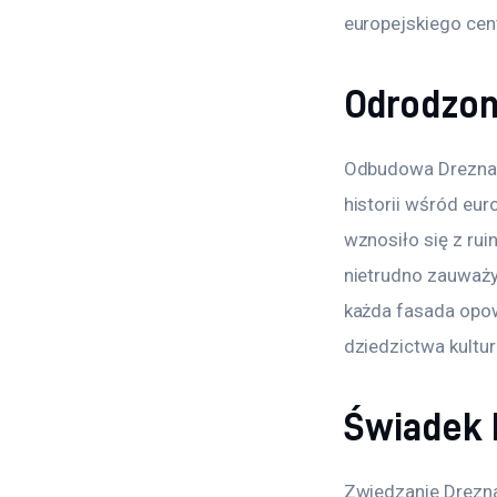
europejskiego cen
Odrodzon
Odbudowa Drezna p
historii wśród eur
wznosiło się z rui
nietrudno zauważyć
każda fasada opow
dziedzictwa kultu
Świadek H
Zwiedzanie Drezna