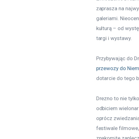
zaprasza na najwy
galeriami. Nieocen
kulturą – od wystę
targi i wystawy.
Przybywając do Dre
przewozy do Niem
dotarcie do tego 
Drezno to nie tylk
odbiciem wielonaro
oprócz zwiedzania
festiwale filmowe
znakomite zaplecze