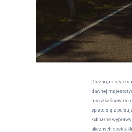
Drezno, mistyczna 
dawnej majestatyc
mieszkańców do od
splata się z pulsuj
kulinarne wyprawy 
ulicznych spektakl