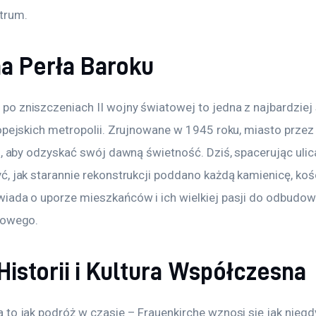
trum.
a Perła Baroku
o zniszczeniach II wojny światowej to jedna z najbardziej 
opejskich metropolii. Zrujnowane w 1945 roku, miasto przez 
n, aby odzyskać swój dawną świetność. Dziś, spacerując ulic
, jak starannie rekonstrukcji poddano każdą kamienicę, kośc
iada o uporze mieszkańców i ich wielkiej pasji do odbudow
rowego.
istorii i Kultura Współczesna
 to jak podróż w czasie – Frauenkirche wznosi się jak nieg