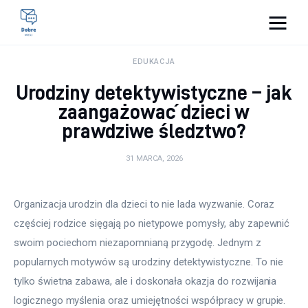
Pulse Of The Blogosphere
EDUKACJA
Urodziny detektywistyczne – jak
Lifestyle
zaangażować dzieci w
prawdziwe śledztwo?
Kunchnia i kulinaria
31 MARCA, 2026
Zdrowie
Uroda
Organizacja urodzin dla dzieci to nie lada wyzwanie. Coraz 
częściej rodzice sięgają po nietypowe pomysły, aby zapewnić 
Więcej
swoim pociechom niezapomnianą przygodę. Jednym z 
popularnych motywów są urodziny detektywistyczne. To nie 
tylko świetna zabawa, ale i doskonała okazja do rozwijania 
logicznego myślenia oraz umiejętności współpracy w grupie. 