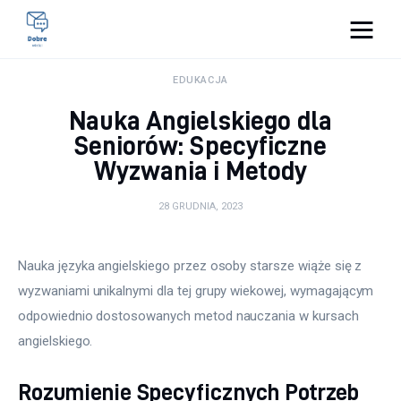
Pulse Of The Blogosphere
EDUKACJA
Nauka Angielskiego dla
Lifestyle
Seniorów: Specyficzne
Wyzwania i Metody
Kunchnia i kulinaria
28 GRUDNIA, 2023
Zdrowie
Uroda
Nauka języka angielskiego przez osoby starsze wiąże się z 
wyzwaniami unikalnymi dla tej grupy wiekowej, wymagającym 
Więcej
odpowiednio dostosowanych metod nauczania w kursach 
angielskiego. 
Rozumienie Specyficznych Potrzeb