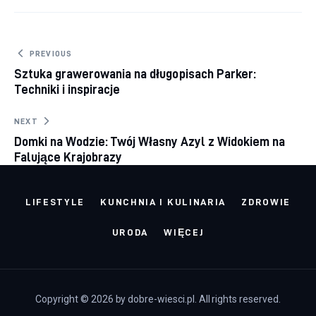
Nawigacja wpisu
PREVIOUS
Sztuka grawerowania na długopisach Parker:
Techniki i inspiracje
NEXT
Domki na Wodzie: Twój Własny Azyl z Widokiem na
Falujące Krajobrazy
LIFESTYLE
KUNCHNIA I KULINARIA
ZDROWIE
URODA
WIĘCEJ
Copyright © 2026 by dobre-wiesci.pl. All rights reserved.