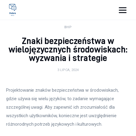
Pulse Of The Blogosphere
BHP
Znaki bezpieczeństwa w
Lifestyle
wielojęzycznych środowiskach:
wyzwania i strategie
Kunchnia i kulinaria
3 LIPCA, 2024
Zdrowie
Uroda
Projektowanie znaków bezpieczeństwa w środowiskach, 
gdzie używa się wielu języków, to zadanie wymagające 
Więcej
szczególnej uwagi. Aby zapewnić ich zrozumiałość dla 
wszystkich użytkowników, konieczne jest uwzględnienie 
różnorodnych potrzeb językowych i kulturowych. 