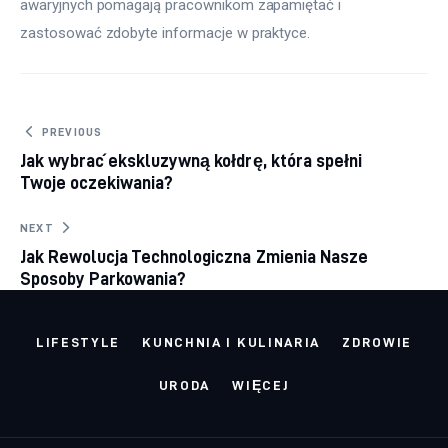
awaryjnych pomagają pracownikom zapamiętać i 
zastosować zdobyte informacje w praktyce.
Nawigacja wpisu
PREVIOUS
Jak wybrać ekskluzywną kołdrę, która spełni
Twoje oczekiwania?
NEXT
Jak Rewolucja Technologiczna Zmienia Nasze
Sposoby Parkowania?
LIFESTYLE
KUNCHNIA I KULINARIA
ZDROWIE
URODA
WIĘCEJ