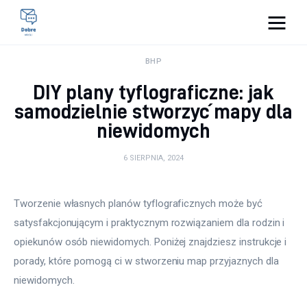
Pulse Of The Blogosphere
BHP
DIY plany tyflograficzne: jak
Lifestyle
samodzielnie stworzyć mapy dla
niewidomych
Kunchnia i kulinaria
6 SIERPNIA, 2024
Zdrowie
Uroda
Tworzenie własnych planów tyflograficznych może być 
satysfakcjonującym i praktycznym rozwiązaniem dla rodzin i 
Więcej
opiekunów osób niewidomych. Poniżej znajdziesz instrukcje i 
porady, które pomogą ci w stworzeniu map przyjaznych dla 
niewidomych. 